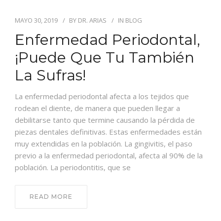
EQUIPO
MAYO 30, 2019
BY
DR. ARIAS
IN
BLOG
CASOS
Enfermedad Periodontal,
BLOG
¡puede Que Tu También
La Sufras!
CONTACTO
La enfermedad periodontal afecta a los tejidos que
rodean el diente, de manera que pueden llegar a
debilitarse tanto que termine causando la pérdida de
piezas dentales definitivas. Estas enfermedades están
muy extendidas en la población. La gingivitis, el paso
previo a la enfermedad periodontal, afecta al 90% de la
población. La periodontitis, que se
READ MORE