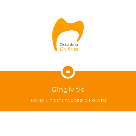
TRATAMIENTOS
TECNOLOGÍA
EQUIPO
CASOS
BLOG
DR. ARIAS
CONTACTO
Gingivitis
CLÍNICAS
HOME
POSTS TAGGED GINGIVITIS
TRATAMIENTOS
TECNOLOGÍA